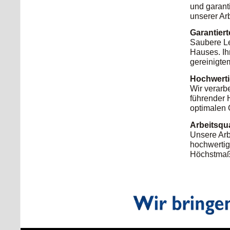
und garant
unserer Ar
Garantier
Saubere Le
Hauses. Ih
gereinigte
Hochwerti
Wir verarb
führender H
optimalen 
Arbeitsqu
Unsere Arb
hochwertigs
Höchstmaß